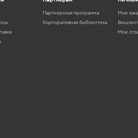
Партнерская программа
Мои зак
осы
Корпоративная библиотека
Вишлис
тавка
Мои отз
ы