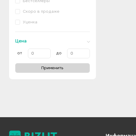
Бестселлеры
Скоро в продаже
Уценка
Цена
от
до
Применить
Информац