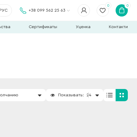
0
0
РУС
+38 099 562 25 63
ьства
Сертификаты
Уценка
Контакти
молчанию
Показывать:
24