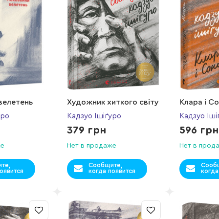
велетень
Художник хиткого світу
Клара і С
уро
Кадзуо Ішіґуро
Кадзуо Іші
379 грн
596 грн
же
Нет в продаже
Нет в прод
те,
Сообщите,
Сооб
оявится
когда появится
когда