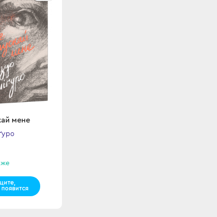
кай мене
ґуро
аже
щите,
 появится