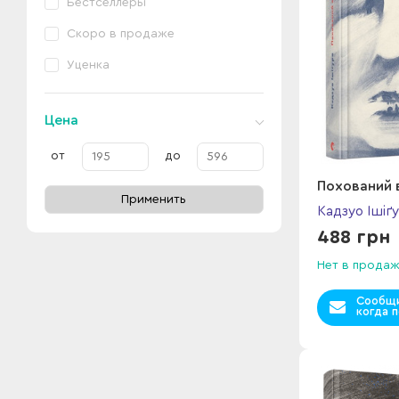
Бестселлеры
Скоро в продаже
Уценка
Цена
от
до
Похований 
Применить
Кадзуо Ішіґ
488 грн
Нет в прода
Сообщи
когда п