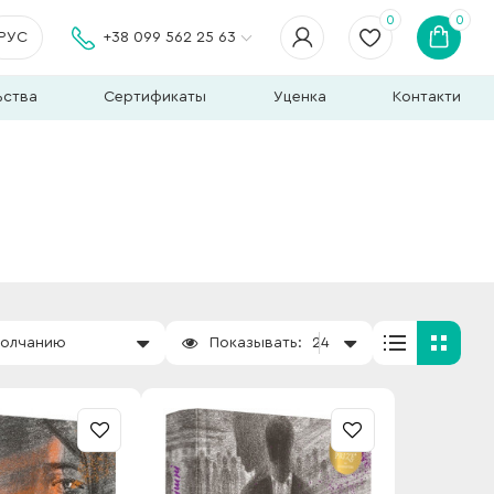
0
0
РУС
+38 099 562 25 63
ьства
Сертификаты
Уценка
Контакти
молчанию
Показывать:
24