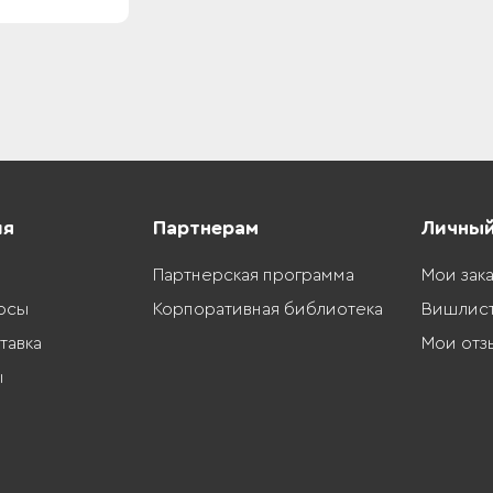
ия
Партнерам
Личный
Партнерская программа
Мои зак
осы
Корпоративная библиотека
Вишлис
тавка
Мои отз
ы