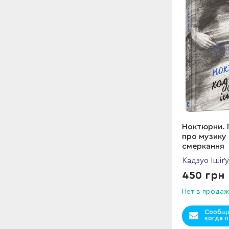
Ноктюрни. П
про музику
смеркання
Кадзуо Ішіґ
450 грн
Нет в прода
Сообщи
когда п