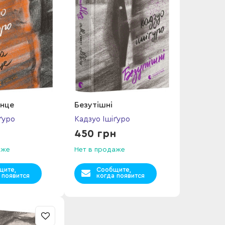
онце
Безутішні
ґуро
Кадзуо Ішіґуро
450 грн
аже
Нет в продаже
щите,
Сообщите,
 появится
когда появится