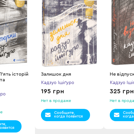
’ять історій
Залишок дня
Не відпус
 та
Кадзуо Ішіґуро
Кадзуо Іші
195 грн
325 грн
уро
Нет в продаже
Нет в прод
же
Сообщите,
Сооб
когда появится
когда
те,
оявится